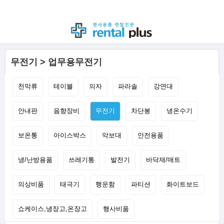
무전기 > 업무용무전기
천막류
테이블
의자
파라솔
강연대
안내판
음향장비
무전기
차단봉
냉온수기
보온통
아이스박스
악보대
안전용품
냉/난방용품
쓰레기통
발전기
바닥재/매트
의상비품
태극기
행운함
파티션
화이트보드
쇼케이스,냉장고,온장고
행사비품