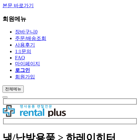
본문 바로가기
회원메뉴
장바구니
0
주문/배송조회
사용후기
1:1문의
FAQ
마이페이지
로그인
회원가입
전체메뉴
냉/난방용품 > 하레이히터