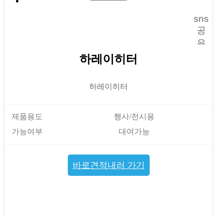
sns
공
유
하레이히터
하레이히터
제품용도
행사/전시용
가능여부
대여가능
바로견적내러 가기