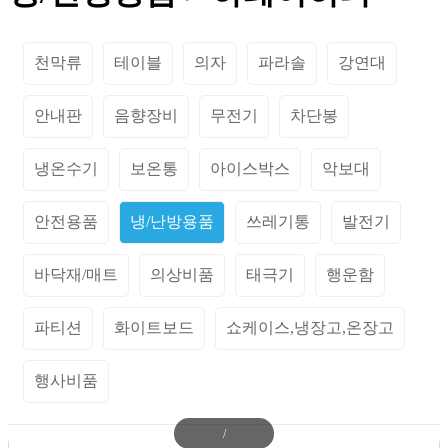
천막류
테이블
의자
파라솔
강연대
안내판
음향장비
무전기
차단봉
냉온수기
보온통
아이스박스
악보대
안전용품
냉/난방용품
쓰레기통
발전기
바닥재/매트
의상비품
태극기
행운함
파티션
화이트보드
쇼케이스,냉장고,온장고
행사비품
/