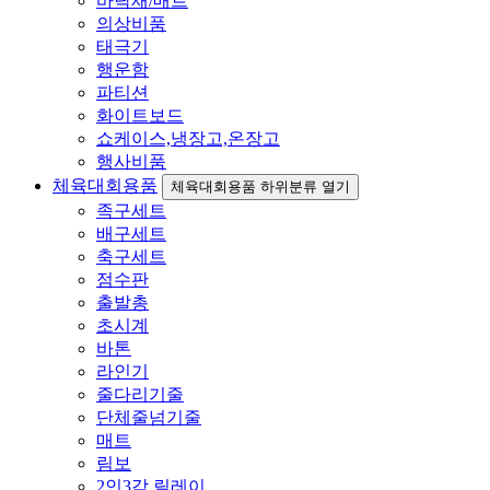
바닥재/매트
의상비품
태극기
행운함
파티션
화이트보드
쇼케이스,냉장고,온장고
행사비품
체육대회용품
체육대회용품 하위분류 열기
족구세트
배구세트
축구세트
점수판
출발총
초시계
바톤
라인기
줄다리기줄
단체줄넘기줄
매트
림보
2인3각 릴레이