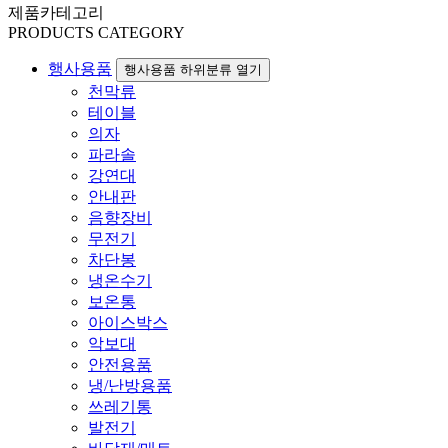
제품카테고리
PRODUCTS CATEGORY
행사용품
행사용품 하위분류 열기
천막류
테이블
의자
파라솔
강연대
안내판
음향장비
무전기
차단봉
냉온수기
보온통
아이스박스
악보대
안전용품
냉/난방용품
쓰레기통
발전기