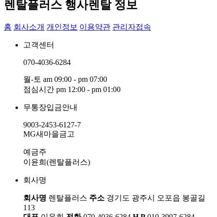
렌탈플러스 행사렌탈 정보
홈
회사소개
개인정보
이용약관
관리자접속
고객센터
070-4036-6284
월-토 am 09:00 - pm 07:00
점심시간 pm 12:00 - pm 01:00
무통장입금안내
9003-2453-6127-7
MG새마을금고
예금주
이윤희(렌탈플러스)
회사명
회사명
렌탈플러스
주소
경기도 광주시 오포읍 봉골길
113
대표
이윤희
전화
070-4036-6284
H.P
010-3997-6284